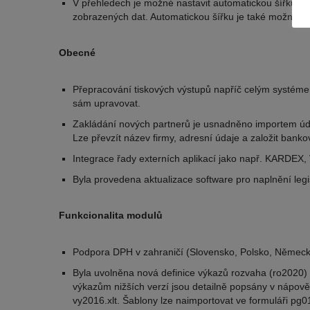
V přehledech je možné nastavit automatickou šířku vše
zobrazených dat. Automatickou šířku je také možné nas
Obecné
Přepracování tiskových výstupů napříč celým systéme
sám upravovat.
Zakládání nových partnerů je usnadněno importem úda
Lze převzít název firmy, adresní údaje a založit bankov
Integrace řady externích aplikací jako např. KARDEX, 
Byla provedena aktualizace software pro naplnění legi
Funkcionalita modulů
Podpora DPH v zahraničí (Slovensko, Polsko, Německ
Byla uvolněna nová definice výkazů rozvaha (ro2020) a
výkazům nižších verzí jsou detailně popsány v nápověd
vy2016.xlt. Šablony lze naimportovat ve formuláři pg0