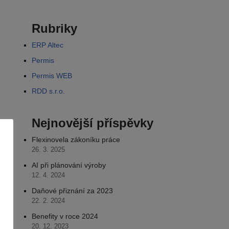
Rubriky
ERP Altec
Permis
Permis WEB
RDD s.r.o.
Nejnovější příspěvky
Flexinovela zákoníku práce
26. 3. 2025
AI při plánování výroby
12. 4. 2024
Daňové přiznání za 2023
22. 2. 2024
Benefity v roce 2024
20. 12. 2023