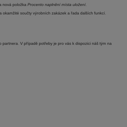
na nová položka
Procento
naplnění místa uložení
.
 okamžité součty výrobních zakázek a řada dalších funkcí.
partnera. V případě potřeby je pro vás k dispozici náš tým na