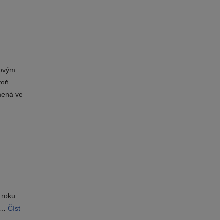
novým
veň
mená ve
 roku
Pá…
Číst