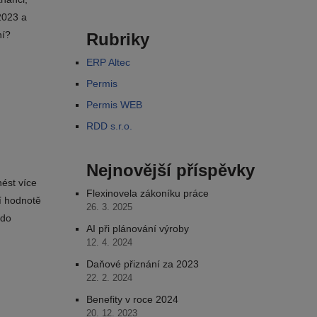
2023 a
ní?
Rubriky
ERP Altec
Permis
Permis WEB
RDD s.r.o.
Nejnovější příspěvky
nést více
Flexinovela zákoníku práce
í hodnotě
26. 3. 2025
 do
AI při plánování výroby
12. 4. 2024
Daňové přiznání za 2023
22. 2. 2024
Benefity v roce 2024
20. 12. 2023