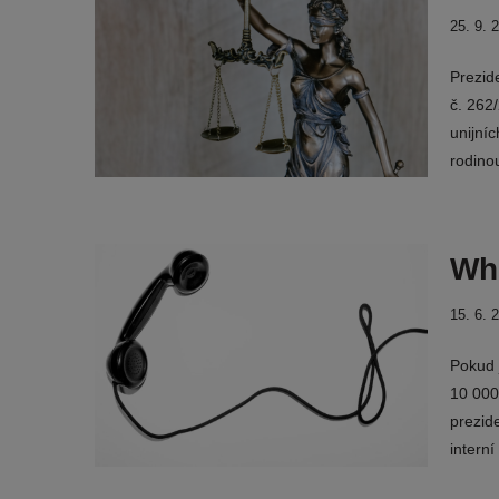
25. 9. 
Prezid
č. 262
unijní
rodin
Whi
15. 6. 
Pokud 
10 000 
prezide
intern