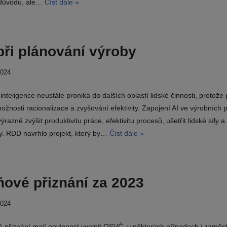
důvodu, ale…
Číst dále »
při plánování výroby
2024
nteligence neustále proniká do dalších oblastí lidské činnosti, protože 
ožnosti racionalizace a zvyšování efektivity. Zapojení AI ve výrobních
razně zvýšit produktivitu práce, efektivitu procesů, ušetřit lidské síly a 
y. RDD navrhlo projekt, který by…
Číst dále »
ové přiznání za 2023
2024
 přiznání mají povinnost vyplnit OSVČ, v některých případech i zaměst