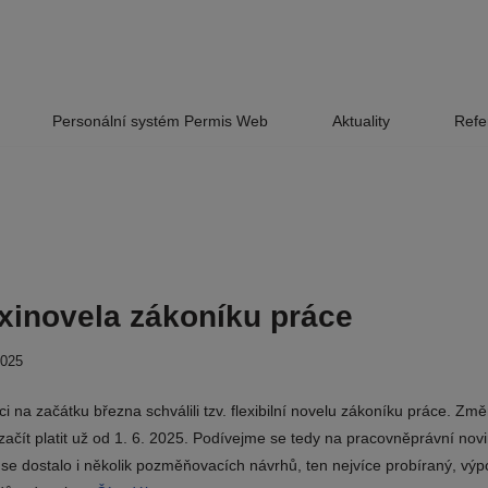
Personální systém Permis Web
Aktuality
Refe
xinovela zákoníku práce
2025
i na začátku března schválili tzv. flexibilní novelu zákoníku práce. Zm
začít platit už od 1. 6. 2025. Podívejme se tedy na pracovněprávní nov
 se dostalo i několik pozměňovacích návrhů, ten nejvíce probíraný, vý