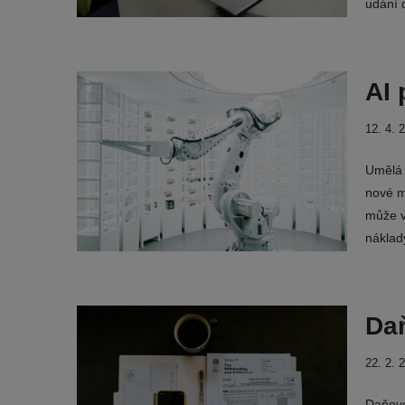
udání 
AI 
12. 4. 
Umělá i
nové m
může vý
náklad
Daň
22. 2. 
Daňové