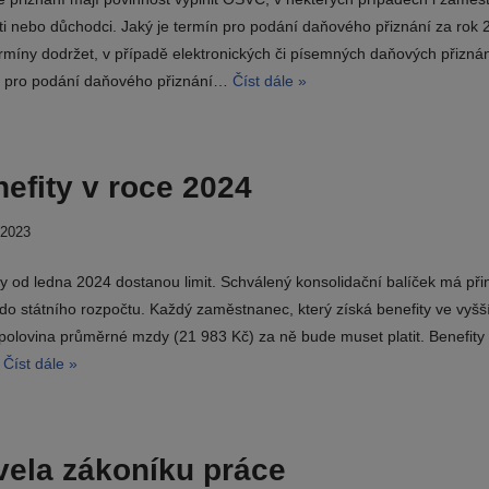
ti nebo důchodci. Jaký je termín pro podání daňového přiznání za rok 
ermíny dodržet, v případě elektronických či písemných daňových přizná
 pro podání daňového přiznání…
Číst dále »
efity v roce 2024
 2023
ty od ledna 2024 dostanou limit. Schválený konsolidační balíček má při
do státního rozpočtu. Každý zaměstnanec, který získá benefity ve vyšš
 polovina průměrné mzdy (21 983 Kč) za ně bude muset platit. Benefity
…
Číst dále »
ela zákoníku práce