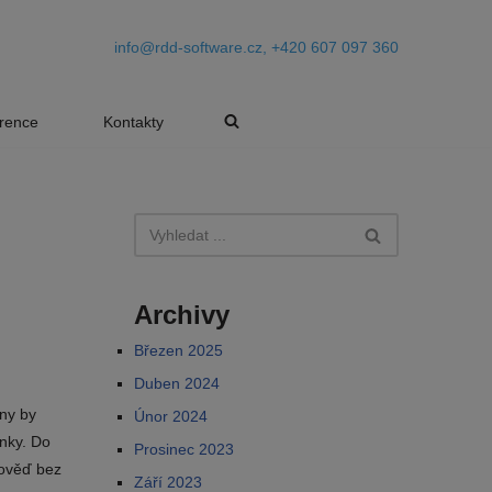
info@rdd-software.cz, +420 607 097 360
rence
Kontakty
Archivy
Březen 2025
Duben 2024
ěny by
Únor 2024
inky. Do
Prosinec 2023
pověď bez
Září 2023