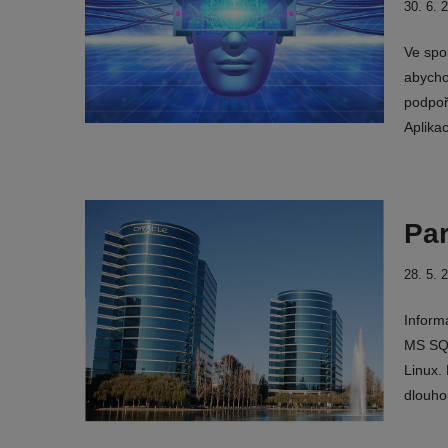
30. 6. 
Ve spol
abycho
podpoř
Aplika
Par
28. 5. 
Inform
MS SQL
Linux. 
dlouho