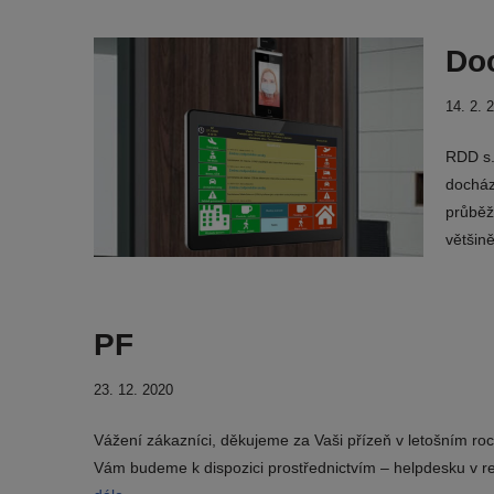
Do
14. 2. 
RDD s.
docház
průběž
většin
PF
23. 12. 2020
Vážení zákazníci, děkujeme za Vaši přízeň v letošním roc
Vám budeme k dispozici prostřednictvím – helpdesku v r