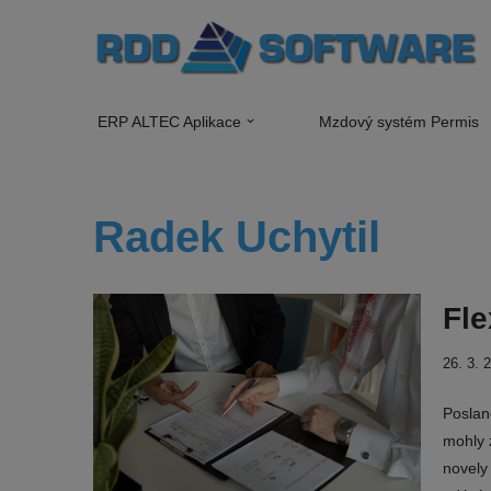
Přeskočit
na
obsah
ERP ALTEC Aplikace
Mzdový systém Permis
Radek Uchytil
Fle
26. 3. 
Poslanc
mohly 
novely