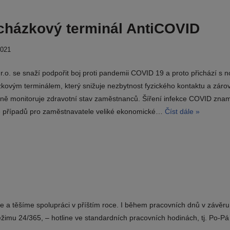
cházkový terminál AntiCOVID
2021
r.o. se snaží podpořit boj proti pandemii COVID 19 a proto přichází s 
kovým terminálem, který snižuje nezbytnost fyzického kontaktu a záro
ně monitoruje zdravotní stav zaměstnanců. Šíření infekce COVID zna
ě případů pro zaměstnavatele veliké ekonomické…
Číst dále »
e a těšíme spolupráci v příštím roce. I během pracovních dnů v závěru
ežimu 24/365, – hotline ve standardních pracovních hodinách, tj. Po-