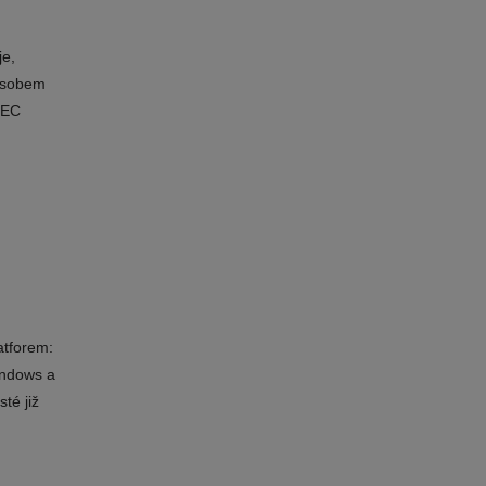
je,
působem
TEC
atforem:
indows a
té již