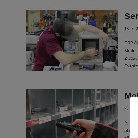
Ser
18. 7. 
ERP AL
Modul 
Základn
Systém
Mob
27. 1. 
ALTEC 
platfo