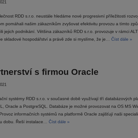
2021
ečnost RDD s.r.o. neustále hledáme nové progresivní příležitosti rozvo
m pomáhali našim zákazníkům zvyšovat efektivitu provozu a tímto z
ili jejich podnikání. Většina zákazníků RDD s.r.o. provozuje v rámci AL
ce skladové hospodářství a právě zde si myslíme, že je…
Číst dále »
tnerství s firmou Oracle
2021
ační systémy RDD s.r.o. v současné době využívají tří databázových pl
, Oracle a PostgreSQL. Databáze je možné provozovat na OS MS W
Provoz informačních systémů na platformě Oracle zajišťují naši specialis
u dobu. Řeší instalace…
Číst dále »