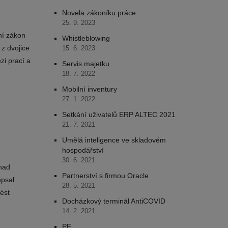
Novela zákoníku práce
25. 9. 2023
ní zákon
Whistleblowing
z dvojice
15. 6. 2023
i prací a
Servis majetku
18. 7. 2022
Mobilní inventury
27. 1. 2022
Setkání uživatelů ERP ALTEC 2021
21. 7. 2021
Umělá inteligence ve skladovém
hospodářství
30. 6. 2021
nad
Partnerství s firmou Oracle
epsal
28. 5. 2021
ést
Docházkový terminál AntiCOVID
14. 2. 2021
PF