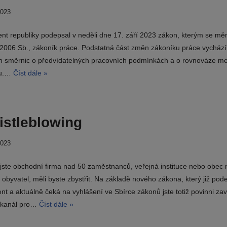
2023
ent republiky podepsal v neděli dne 17. září 2023 zákon, kterým se mě
/2006 Sb., zákoník práce. Podstatná část změn zákoníku práce vychází 
ch směrnic o předvídatelných pracovních podmínkách a o rovnováze mez
ou.…
Číst dále »
stleblowing
2023
jste obchodní firma nad 50 zaměstnanců, veřejná instituce nebo obec 
obyvatel, měli byste zbystřit. Na základě nového zákona, který již pod
nt a aktuálně čeká na vyhlášení ve Sbírce zákonů jste totiž povinni zav
í kanál pro…
Číst dále »