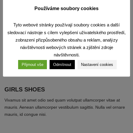
Používáme soubory cookies
Tyto webové stránky používají soubory cookies a další
sledovací nástroje s cílem vylepšení uživatelského prostředí,
zobrazení přizpůsobeného obsahu a reklam, analýzy
návštěvnosti webových stránek a zjištění zdroje
návštěvnosti.
Přijmout vše
Odmítnout
Nastavení cookies
GIRLS SHOES
Vivamus sit amet odio sed quam volutpat ullamcorper vitae at
mauris. Aenean ullamcorper vestibulum sagittis. Nulla vel ornare
mauris, id congue nisi.